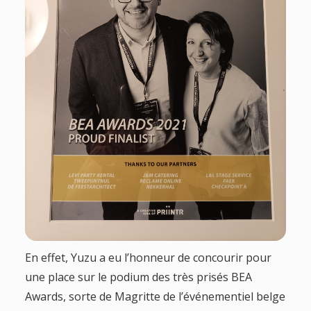
g
a
t
i
o
n
En effet, Yuzu a eu l’honneur de concourir pour
une place sur le podium des très prisés BEA
Awards, sorte de Magritte de l’événementiel belge