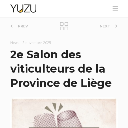
P
PREV
NEXT
o
News
–
3 novembre 2025
s
2e Salon des
t
viticulteurs de la
n
Province de Liège
a
v
i