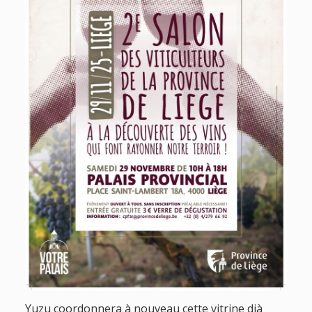
g
a
t
i
o
n
Yuzu coordonnera à nouveau cette vitrine djà