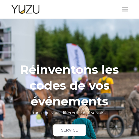
Réinventons les
codes de vos
événements
car ce qui vous différencie doit se voir...
SERVICE