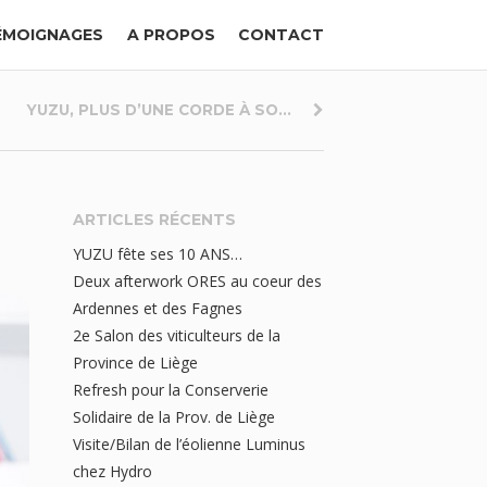
ÉMOIGNAGES
A PROPOS
CONTACT
YUZU, PLUS D’UNE CORDE À SO...
ARTICLES RÉCENTS
YUZU fête ses 10 ANS…
Deux afterwork ORES au coeur des
Ardennes et des Fagnes
2e Salon des viticulteurs de la
Province de Liège
Refresh pour la Conserverie
Solidaire de la Prov. de Liège
Visite/Bilan de l’éolienne Luminus
chez Hydro