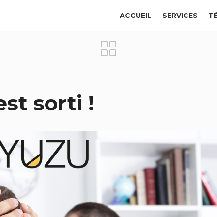
ACCUEIL
SERVICES
T
st sorti !